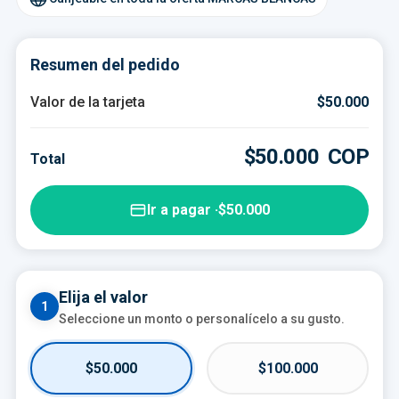
Resumen del pedido
DE
TARJETA DE REGALO
—
Valor de la tarjeta
$50.000
PARA
—
$50.000
COP
$50.000
COP
Total
Ir a pagar ·
$50.000
Elija el valor
1
Seleccione un monto o personalícelo a su gusto.
$50.000
$100.000