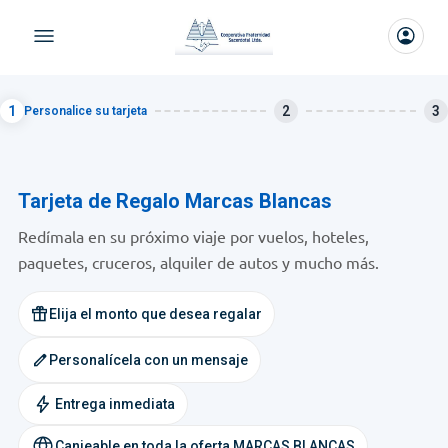
1
2
3
Personalice su tarjeta
Tarjeta de Regalo Marcas Blancas
Redímala en su próximo viaje por vuelos, hoteles,
paquetes, cruceros, alquiler de autos y mucho más.
featured_seasonal_and_gifts
Elija el monto que desea regalar
edit
Personalícela con un mensaje
Entrega inmediata
Canjeable en toda la oferta MARCAS BLANCAS